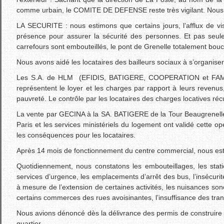
comme urbain, le COMITE DE DEFENSE reste très vigilant. Nous al
LA SECURITE : nous estimons que certains jours, l’afflux de vi
présence pour assurer la sécurité des personnes. Et pas seu
carrefours sont embouteillés, le pont de Grenelle totalement bouc
Nous avons aidé les locataires des bailleurs sociaux à s’organise
Les S.A. de HLM (EFIDIS, BATIGERE, COOPERATION et FAMILLE
représentent le loyer et les charges par rapport à leurs revenus
pauvreté. Le contrôle par les locataires des charges locatives récu
La vente par GECINA à la SA. BATIGERE de la Tour Beaugrenelle e
Paris et les services ministériels du logement ont validé cette o
les conséquences pour les locataires.
Après 14 mois de fonctionnement du centre commercial, nous es
Quotidiennement, nous constatons les embouteillages, les stat
services d’urgence, les emplacements d’arrêt des bus, l’insécurit
à mesure de l’extension de certaines activités, les nuisances sono
certains commerces des rues avoisinantes, l’insuffisance des tr
Nous avions dénoncé dès la délivrance des permis de construire 
quartier.