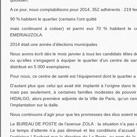
A ce jour, nous comptabilisons pour 2014, 352 adhérents : 219
90 % habitent le quartier (certains l’ont quitté
mais continuent à cotiser) et parmi eux 70 % habitent le cœ
EMERIAU/ZOLA.
2014 était une année d’élections municipales.
Nous avons écrit dès le mois janvier à tous les candidats têtes de 
ou qu’elles s’engagent à équiper le quartier d’un centre de sa
distribué en 5 000 exemplaires.
Pour nous, ce centre de santé est l’équipement dont le quartier a 
D’autant plus que celui qui avait été implanté à l’origine dans l
mais pas seulement, à certaines familles modestes de pouvoir
HIDALGO, alors première adjointe de la Ville de Paris, qu’un cen
l’implantation sur la dalle.
Nous continuons d’agir pour que les promesses des élus soient t
Le BUREAU DE POSTE de l’avenue ZOLA : la situation n’a pas ch
Le temps d’attente n’a pas diminué et les conditions d’accueil 
l’extérieur ! Sachant que la direction de La Poste, au nom de la