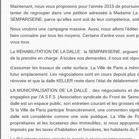
Maintenant, nous vous proposons pour l’année 2015 de poursuivre
tenter de regrouper dans une pétition adressée à Madame La M
SEMPARISEINE, parce qu’elles sont soit de leur compétence, soit 
Nous voulons une campagne massive. Aussi, nous allons l’éditer à 
faire connaitre par tous les moyens. Certains d’entre vous sont p
vous tous.
La REHABILITATION DE LA DALLE : la SEMPARISEINE, arguant du fai
de la prendre en charge. A toutes nos demandes, il nous est 
d’assumer les travaux de cette surface. La Ville de Paris a mêm
futur emplacement. Les négociations sont en cours depuis plus de
rénovée et que la dalle KELLER reste dans l’état de délabrement 
LA MUNICIPALISATION DE LA DALLE : des négociations et des 
engagées par l’A.S.F.S. (Association syndicale du Front de Seine)
dalle est un espace public, son entretien courant et les grosses 
Si la Ville de Paris participe financièrement, une convention sign
dalle soit considérée comme une voie publique. La Ville de Pari
propriétaires et les locataires des immeubles, si nous appuyon
imposés par les taxes d’habitation et foncières, les habitants du
La Présidente passe ensuite la parole à plusieurs intervenants :