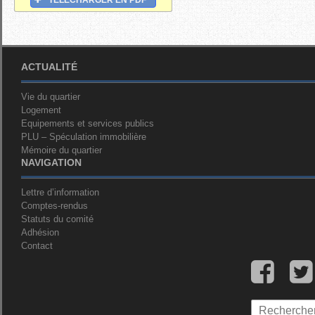
TÉLÉCHARGER EN PDF
ACTUALITÉ
Vie du quartier
Logement
Equipements et services publics
PLU – Spéculation immobilière
Mémoire du quartier
NAVIGATION
Lettre d’information
Comptes-rendus
Statuts du comité
Adhésion
Contact