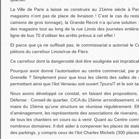
La Ville de Paris a laissé se construire au 21ème siècle à P
magasins n’ont pas de place de livraison ! C’est le cas du rest
camions de gros tonnage), la Grande Récré n’a qu’une solution : r
des magasins tout au long de la rue Linois des journées entières, 
ligne de bus 70 d’utiliser les arrêts prévus à cet effet !
Et parce que ça ne suffisait pas, le commissariat a autorisé le C
piétons du carrefour Linois/rue de Flers.
Ce carrefour dont la dangerosité doit être soulignée est impratica
Pourquoi avoir donné l’autorisation au centre commercial, par p
Grenelle ? Simplement pour que tous les clients des salles de 
permettant ainsi que l’ilot Verseau soit ouvert 7jours/7 et le soir ta
Nous avons développé ce constat, en faisant des propositions, 
Défense : Conseil de quartier, CICA du 15ème arrondissement,
maire du 15ème qu’une structure se réunisse régulièrement. Elle
d’aménagement, les représentants des associations de riverains, 
de tous les chantiers en cours ou à venir. Quant au Centre comme
nombreux domaines. Il doit aider à compenser les places de stat
des parkings, y compris ceux de l’ilot Charles Michels (300 places