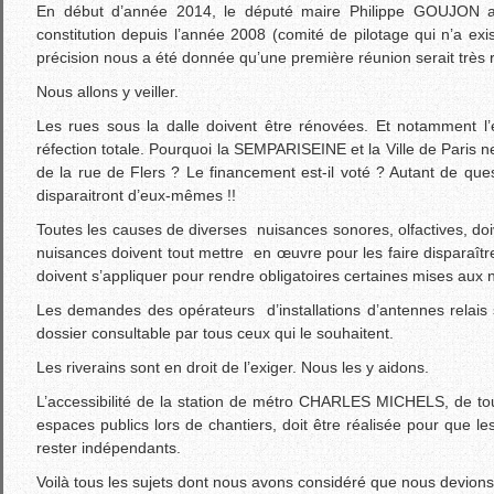
En début d’année 2014, le député maire Philippe GOUJON av
constitution depuis l’année 2008 (comité de pilotage qui n’a ex
précision nous a été donnée qu’une première réunion serait trè
Nous allons y veiller.
Les rues sous la dalle doivent être rénovées. Et notamment l’é
réfection totale. Pourquoi la SEMPARISEINE et la Ville de Paris n
de la rue de Flers ? Le financement est-il voté ? Autant de qu
disparaitront d’eux-mêmes !!
Toutes les causes de diverses nuisances sonores, olfactives, do
nuisances doivent tout mettre en œuvre pour les faire disparaîtr
doivent s’appliquer pour rendre obligatoires certaines mises aux
Les demandes des opérateurs d’installations d’antennes relais s
dossier consultable par tous ceux qui le souhaitent.
Les riverains sont en droit de l’exiger. Nous les y aidons.
L’accessibilité de la station de métro CHARLES MICHELS, de tou
espaces publics lors de chantiers, doit être réalisée pour que le
rester indépendants.
Voilà tous les sujets dont nous avons considéré que nous devions